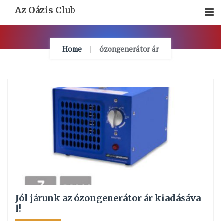
Skip
Az Oázis Club
To
Content
Home
ózongenerátor ár
Jól járunk az ózongenerátor ár kiadásáva
l!