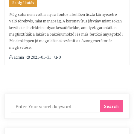
Szolgáltatás
Még soha nem volt annyira fontos a kellően tiszta környezetre
való törekvés, mint manapság. A koronavírus járvány miatt sokan
kezdtek el befektetni olyan készülékekbe, amelyek garantáltan
megtisztítják a lakást a baktériumoktól és más fertőző anyagoktól.
Mindenképpen jó megoldásnak számít az ózongenerátor ár
megfizetése.
admin
2021-01-31
0