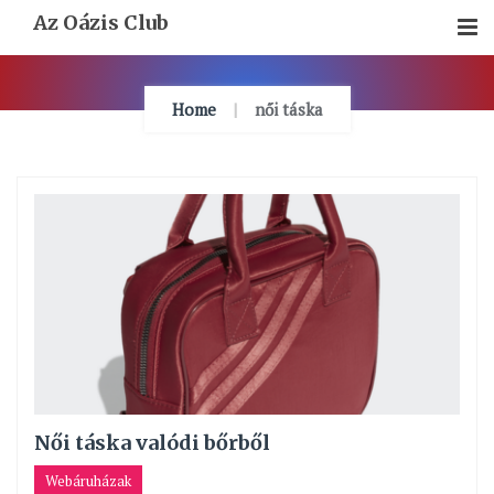
Skip
Az Oázis Club
To
Content
Home
női táska
Női táska valódi bőrből
Webáruházak