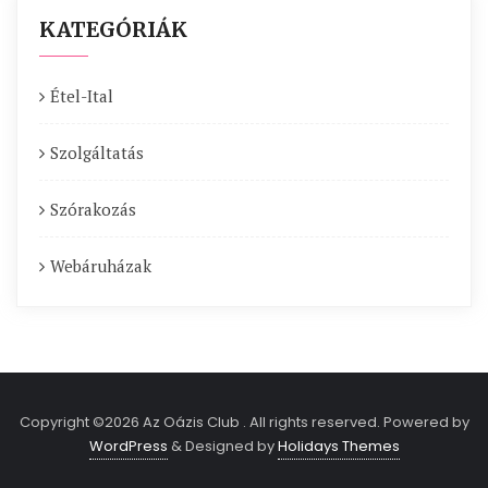
KATEGÓRIÁK
Étel-Ital
Szolgáltatás
Szórakozás
Webáruházak
Copyright ©2026 Az Oázis Club . All rights reserved.
Powered by
WordPress
&
Designed by
Holidays Themes