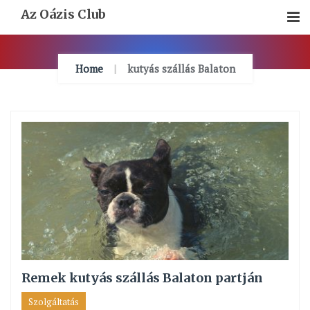
Skip
Az Oázis Club
To
Content
Home
kutyás szállás Balaton
Remek kutyás szállás Balaton partján
Szolgáltatás