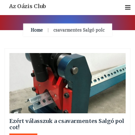
Skip
Az Oázis Club
To
Content
Home
csavarmentes Salgó polc
Ezért válasszuk a csavarmentes Salgó pol
cot!