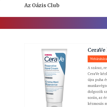
Skip
Az Oázis Club
To
Content
CeraVe
Webáruház
A száraz, r
CeraVe kéz
újra puha é
munkavégzés
dolgozók sz
során, az é
kézmosás mi