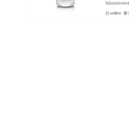
bőrszövetet
seditor