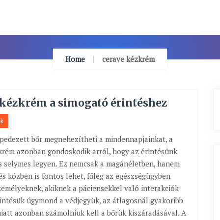
Home
cerave kézkrém
 kézkrém a simogató érintéshez
ak
epedezett bőr megnehezítheti a mindennapjainkat, a
krém azonban gondoskodik arról, hogy az érintésünk
s selymes legyen. Ez nemcsak a magánéletben, hanem
 közben is fontos lehet, főleg az egészségügyben
emélyeknek, akiknek a páciensekkel való interakciók
rintésük úgymond a védjegyük, az átlagosnál gyakoribb
att azonban számolniuk kell a bőrük kiszáradásával. A