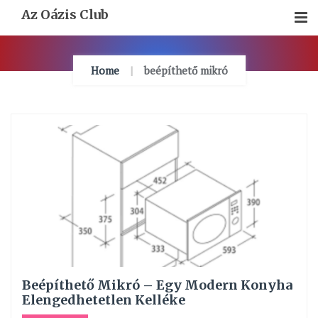
Skip
Az Oázis Club
To
Content
Home
beépíthető mikró
Beépíthető Mikró – Egy Modern Konyha
Elengedhetetlen Kelléke