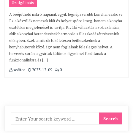
Szolgáltatás
A beépíthető mikró napjaink egyik legnépszerűbb konyhai eszköze.
Ez a készülék nemcsak időt és helyet spórol meg, hanem a konyha
esztétikai megjelenését is javítja. Kiváló választás azok számára,
akik a konyhai berendezések harmonikus illeszkedését részesítik
előnyben. Ezek a mikrók tökéletesen beilleszkednek a
konyhabútorok közé, így nem foglalnak felesleges helyet. A
tervezés során a gyártók különös figyelmet fordítanak a
funkcionalitásra és […]
seditor
2023-12-09
0