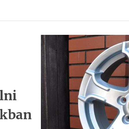
lni
ékban