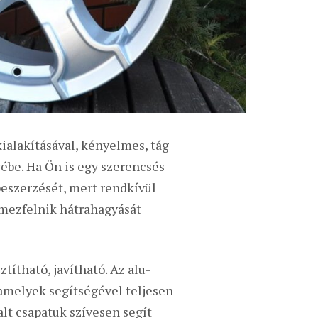
kialakításával, kényelmes, tág
vébe. Ha Ön is egy szerencsés
eszerzését, mert rendkívül
lemezfelnik hátrahagyását
ítható, javítható. Az alu-
 amelyek segítségével teljesen
alt csapatuk szívesen segít