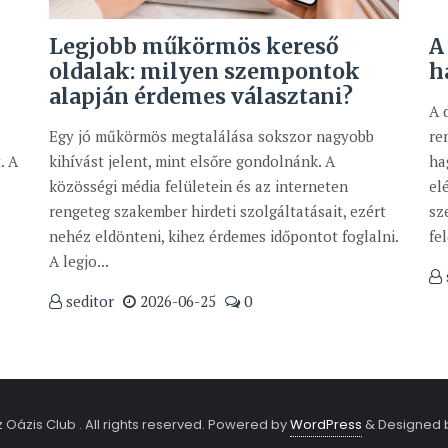
Legjobb műkörmös kereső
A
oldalak: milyen szempontok
h
alapján érdemes választani?
A 
Egy jó műkörmös megtalálása sokszor nagyobb
re
. A
kihívást jelent, mint elsőre gondolnánk. A
ha
közösségi média felületein és az interneten
el
rengeteg szakember hirdeti szolgáltatásait, ezért
sz
nehéz eldönteni, kihez érdemes időpontot foglalni.
fe
A legjo...
seditor
2026-06-25
0
Oázis Club . All rights reserved.
Powered by
WordPress
&
Designed 