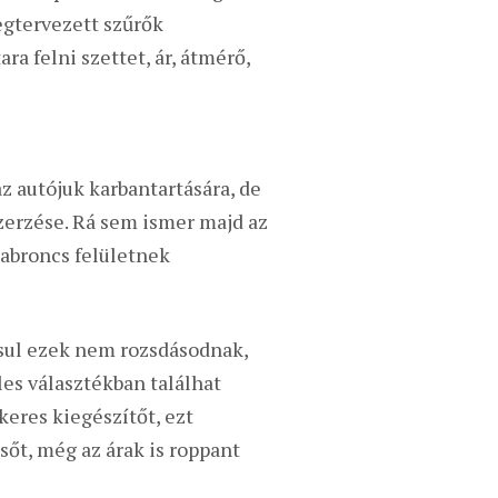
egtervezett szűrők
ra felni szettet, ár, átmérő,
 autójuk karbantartására, de
erzése. Rá sem ismer majd az
miabroncs felületnek
ásul ezek nem rozsdásodnak,
es választékban találhat
eres kiegészítőt, ezt
sőt, még az árak is roppant