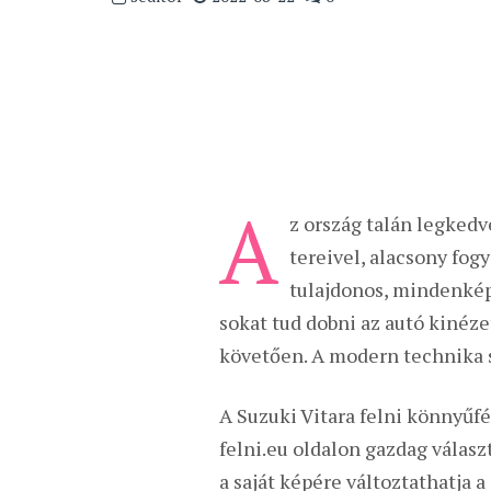
A
z ország talán legkedv
tereivel, alacsony fog
tulajdonos, mindenkép
sokat tud dobni az autó kinéze
követően. A modern technika se
A Suzuki Vitara felni könnyűf
felni.eu oldalon gazdag válasz
a saját képére változtathatja a