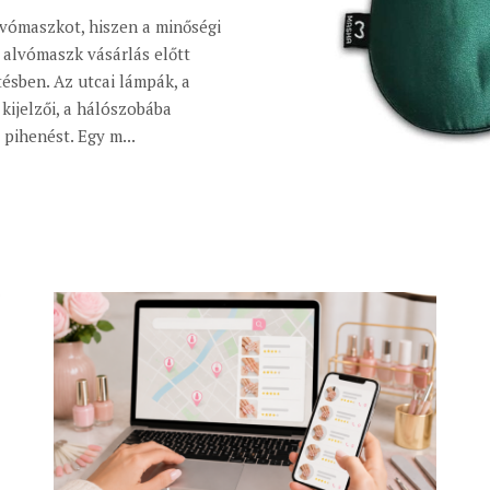
lvómaszkot, hiszen a minőségi
 alvómaszk vásárlás előtt
tésben. Az utcai lámpák, a
kijelzői, a hálószobába
pihenést. Egy m...