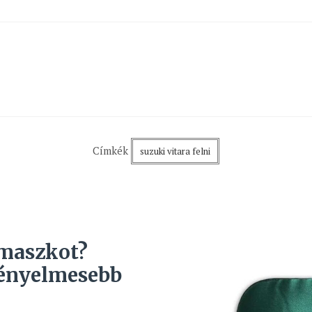
Címkék
suzuki vitara felni
maszkot?
kényelmesebb