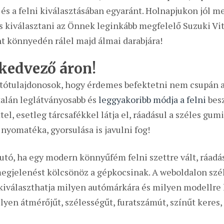
és a felni kiválasztásában egyaránt. Holnapjukon jól m
s kiválasztani az Önnek leginkább megfelelő Suzuki Vita
nt könnyedén rálel majd álmai darabjára!
kedvező áron!
tótulajdonosok, hogy érdemes befektetni nem csupán az
talán leglátványosabb és
leggyakoribb módja a felni
besz
ttel, esetleg tárcsafékkel látja el, ráadásul a széles gu
 nyomatéka, gyorsulása is javulni fog!
utó, ha egy modern könnyűfém felni szettre vált, ráad
egjelenést kölcsönöz a gépkocsinak. A weboldalon szél
kiválaszthatja milyen autómárkára és milyen modellre k
lyen átmérőjűt, szélességűt, furatszámút, színűt keres, 