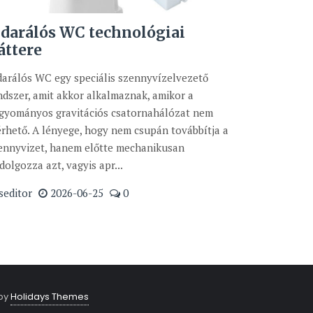
 darálós WC technológiai
áttere
darálós WC egy speciális szennyvízelvezető
ndszer, amit akkor alkalmaznak, amikor a
gyományos gravitációs csatornahálózat nem
érhető. A lényege, hogy nem csupán továbbítja a
ennyvizet, hanem előtte mechanikusan
ldolgozza azt, vagyis apr...
seditor
2026-06-25
0
by
Holidays Themes