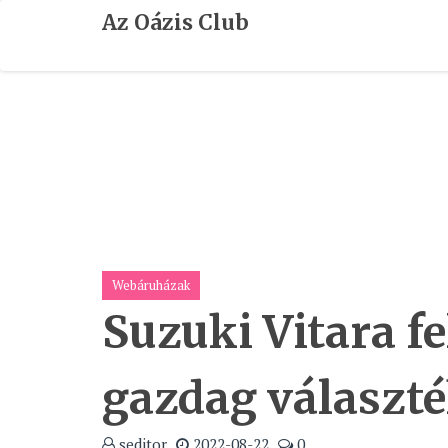
Skip
Az Oázis Club
To
Content
Webáruházak
Suzuki Vitara fe
gazdag választ
seditor
2022-08-22
0