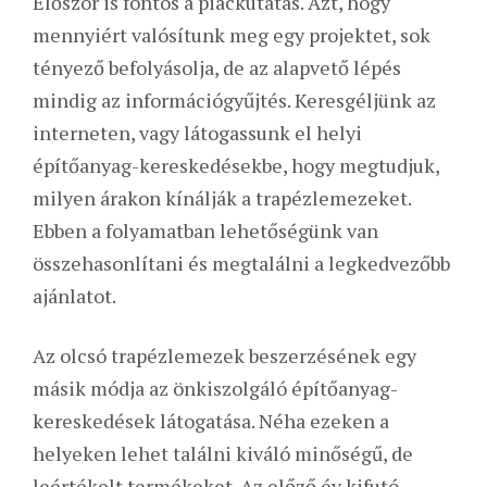
Először is fontos a piackutatás. Azt, hogy
mennyiért valósítunk meg egy projektet, sok
tényező befolyásolja, de az alapvető lépés
mindig az információgyűjtés. Keresgéljünk az
interneten, vagy látogassunk el helyi
építőanyag-kereskedésekbe, hogy megtudjuk,
milyen árakon kínálják a trapézlemezeket.
Ebben a folyamatban lehetőségünk van
összehasonlítani és megtalálni a legkedvezőbb
ajánlatot.
Az olcsó trapézlemezek beszerzésének egy
másik módja az önkiszolgáló építőanyag-
kereskedések látogatása. Néha ezeken a
helyeken lehet találni kiváló minőségű, de
leértékelt termékeket. Az előző év kifutó