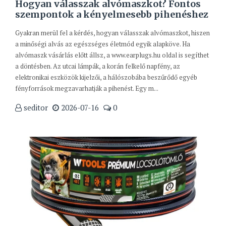
Hogyan válasszak alvómaszkot? Fontos
szempontok a kényelmesebb pihenéshez
Gyakran merül fel a kérdés, hogyan válasszak alvómaszkot, hiszen
a minőségi alvás az egészséges életmód egyik alapköve. Ha
alvómaszk vásárlás előtt állsz, a www.earplugs.hu oldal is segíthet
a döntésben. Az utcai lámpák, a korán felkelő napfény, az
elektronikai eszközök kijelzői, a hálószobába beszűrődő egyéb
fényforrások megzavarhatják a pihenést. Egy m...
seditor
2026-07-16
0