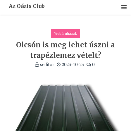
Skip
Az Oázis Club
To
Content
Webáruházak
Olcsón is meg lehet úszni a
trapézlemez vételt?
seditor
2023-10-23
0