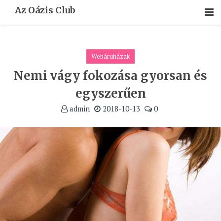
Skip
Az Oázis Club
To
Content
Webáruházak
Nemi vágy fokozása gyorsan és
egyszerűen
admin
2018-10-13
0