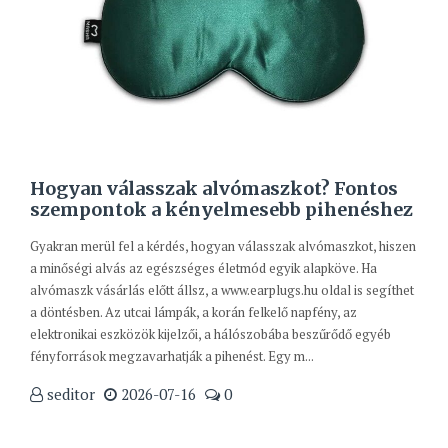
Hogyan válasszak alvómaszkot? Fontos
szempontok a kényelmesebb pihenéshez
Gyakran merül fel a kérdés, hogyan válasszak alvómaszkot, hiszen
a minőségi alvás az egészséges életmód egyik alapköve. Ha
alvómaszk vásárlás előtt állsz, a www.earplugs.hu oldal is segíthet
a döntésben. Az utcai lámpák, a korán felkelő napfény, az
elektronikai eszközök kijelzői, a hálószobába beszűrődő egyéb
fényforrások megzavarhatják a pihenést. Egy m...
seditor
2026-07-16
0