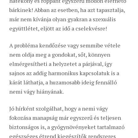
hatékony és roppant egyszerű módon elérhető
bárkinek! Abban az esetben, ha azt tapasztalja,
már nem kívánja olyan gyakran a szexuális
együttlétet, eljött az idő a cselekvésre!
A probléma kendőzése vagy semmibe vétele
nem oldja meg a gondokat, sőt, könnyen
elmérgesítheti a helyzetet a párjával, így
sajnos az addig harmonikus kapcsolatuk is a
kárát láthatja, a huzamosabb ideig fennálló
nemi vágy hiányának.
Jó hírként szolgálhat, hogy a nemi vágy
fokozása manapság már egyszerű és teljesen
biztonságos is, a gyógynövényeket tartalmazó
egészséges étrend kiegészítők rendszeres