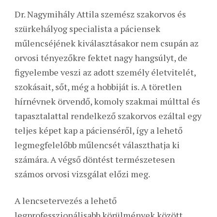
Dr. Nagymihály Attila szemész szakorvos és
szürkehályog specialista a páciensek
műlencséjének kiválasztásakor nem csupán az
orvosi tényezőkre fektet nagy hangsúlyt, de
figyelembe veszi az adott személy életvitelét,
szokásait, sőt, még a hobbiját is. A töretlen
hírnévnek örvendő, komoly szakmai múlttal és
tapasztalattal rendelkező szakorvos ezáltal egy
teljes képet kap a pácienséről, így a lehető
legmegfelelőbb műlencsét választhatja ki
számára. A végső döntést természetesen
számos orvosi vizsgálat előzi meg.
A lencsetervezés a lehető
legprofesszionálisabb körülmények között