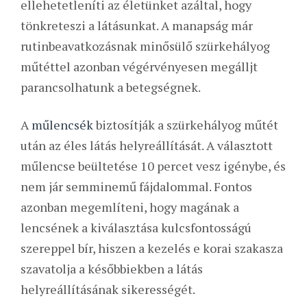
ellehetetleníti az életünket azáltal, hogy
tönkreteszi a látásunkat. A manapság már
rutinbeavatkozásnak minősülő szürkehályog
műtéttel azonban végérvényesen megálljt
parancsolhatunk a betegségnek.
A
műlencsék
biztosítják a szürkehályog műtét
után az éles látás helyreállítását. A választott
műlencse beültetése 10 percet vesz igénybe, és
nem jár semminemű fájdalommal. Fontos
azonban megemlíteni, hogy magának a
lencsének a kiválasztása kulcsfontosságú
szereppel bír, hiszen a kezelés e korai szakasza
szavatolja a későbbiekben a látás
helyreállításának sikerességét.