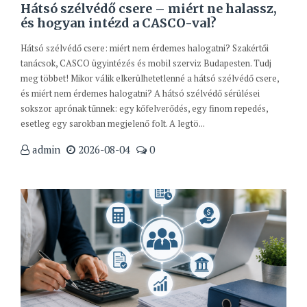
Hátsó szélvédő csere – miért ne halassz,
és hogyan intézd a CASCO-val?
Hátsó szélvédő csere: miért nem érdemes halogatni? Szakértői
tanácsok, CASCO ügyintézés és mobil szerviz Budapesten. Tudj
meg többet! Mikor válik elkerülhetetlenné a hátsó szélvédő csere,
és miért nem érdemes halogatni? A hátsó szélvédő sérülései
sokszor aprónak tűnnek: egy kőfelverődés, egy finom repedés,
esetleg egy sarokban megjelenő folt. A legtö...
admin
2026-08-04
0