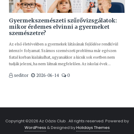
Gyermekszemészeti szűrővizsgálatok:
mikor érdemes elvinni a gyermeket
szemészetre?
Az első életévekben a gyermekek látásának fejlődése rendkívül
intenzív folyamat. Számos szemészeti probléma már egészen
fiatal korban kialakulhat, ugyanakkor a kicsik sok esetben nem
tudják jelezni, ha nem látnak megfelelően. Az iskolai évek ...
seditor
2026-06-14
0
Copyright ©2026 Az Oázis Club . All rights reserved.
Powered by
WordPress
&
Designed by
Holidays Themes