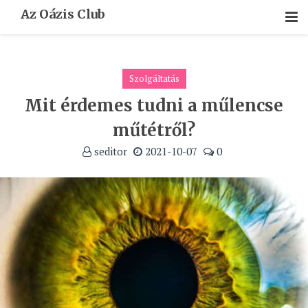
Skip
Az Oázis Club
To
Content
Szolgáltatás
Mit érdemes tudni a műlencse
műtétről?
seditor
2021-10-07
0