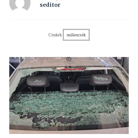
seditor
Címkék
műlencsék