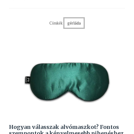
Címkék
gérláda
Hogyan válasszak alvómaszkot? Fontos
szempontok a kényelmesebb pihenéshez