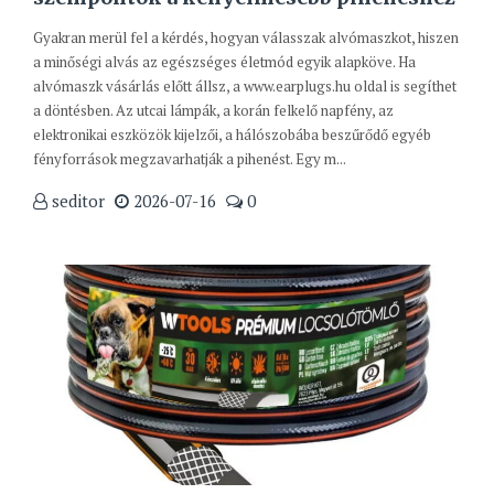
Gyakran merül fel a kérdés, hogyan válasszak alvómaszkot, hiszen
a minőségi alvás az egészséges életmód egyik alapköve. Ha
alvómaszk vásárlás előtt állsz, a www.earplugs.hu oldal is segíthet
a döntésben. Az utcai lámpák, a korán felkelő napfény, az
elektronikai eszközök kijelzői, a hálószobába beszűrődő egyéb
fényforrások megzavarhatják a pihenést. Egy m...
seditor
2026-07-16
0