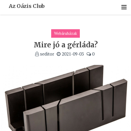
Skip
Az Oázis Club
To
Content
Webáruházak
Mire jó a gérláda?
seditor
2021-09-03
0