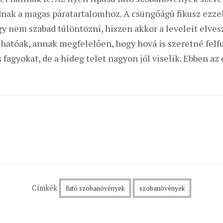
nak a magas páratartalomhoz. A csüngőágú fikusz ezze
y nem szabad túlöntözni, hiszen akkor a leveleit elves
tóak, annak megfelelően, hogy hová is szeretné felfut
 fagyokat, de a hideg telet nagyon jól viselik. Ebben a
Címkék
futó szobanövények
szobanövények