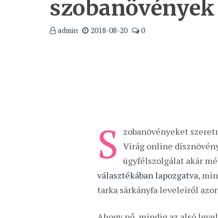
szobanövények
admin
2018-08-20
0
S
zobanövényeket szeretne
Virág online dísznövény
ügyfélszolgálat akár mé
választékában lapozgatva
, min
tarka sárkányfa leveleiről azo
Ahogy nő, mindig az alsó level