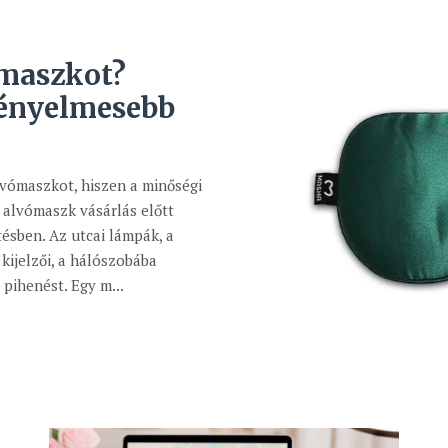
maszkot?
kényelmesebb
lvómaszkot, hiszen a minőségi
 alvómaszk vásárlás előtt
tésben. Az utcai lámpák, a
kijelzői, a hálószobába
pihenést. Egy m...