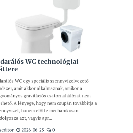
 darálós WC technológiai
áttere
darálós WC egy speciális szennyvízelvezető
ndszer, amit akkor alkalmaznak, amikor a
gyományos gravitációs csatornahálózat nem
érhető. A lényege, hogy nem csupán továbbítja a
ennyvizet, hanem előtte mechanikusan
ldolgozza azt, vagyis apr...
seditor
2026-06-25
0