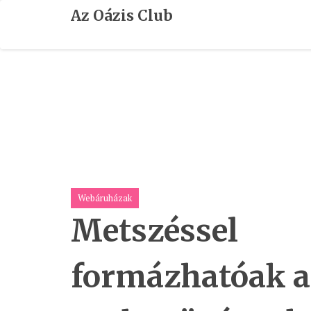
Skip
Az Oázis Club
To
Content
Webáruházak
Metszéssel
formázhatóak a