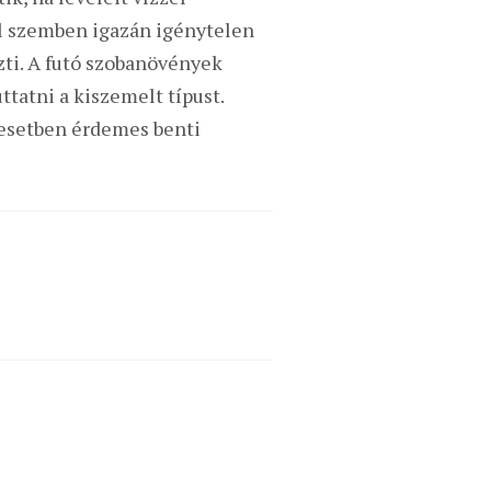
l szemben igazán igénytelen
zti. A futó szobanövények
tatni a kiszemelt típust.
z esetben érdemes benti