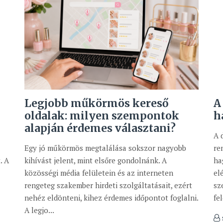
Legjobb műkörmös kereső
A
oldalak: milyen szempontok
h
alapján érdemes választani?
A 
Egy jó műkörmös megtalálása sokszor nagyobb
re
. A
kihívást jelent, mint elsőre gondolnánk. A
ha
közösségi média felületein és az interneten
el
rengeteg szakember hirdeti szolgáltatásait, ezért
sz
nehéz eldönteni, kihez érdemes időpontot foglalni.
fe
A legjo...