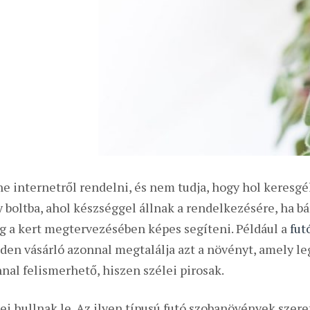
 internetről rendelni, és nem tudja, hogy hol keresgé
 boltba, ahol készséggel állnak a rendelkezésére, ha bá
g a kert megtervezésében képes segíteni. Például a
fut
den vásárló azonnal megtalálja azt a növényt, amely leg
nnal felismerhető, hiszen szélei pirosak.
ei hullnak le. Az ilyen típusú futó szobanövények szeret