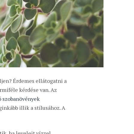
ljen? Érdemes ellátogatni a
rmiféle kérdése van. Az
ó szobanövények
inkább illik a stílusához. A
ik, ha leveleit vízzel