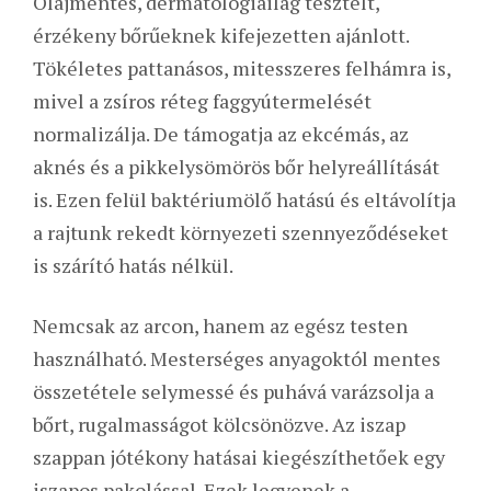
Olajmentes, dermatológiailag tesztelt,
érzékeny bőrűeknek kifejezetten ajánlott.
Tökéletes pattanásos, mitesszeres felhámra is,
mivel a zsíros réteg faggyútermelését
normalizálja.
De támogatja az ekcémás, az
aknés és a pikkelysömörös bőr helyreállítását
is. Ezen felül baktériumölő hatású és eltávolítja
a rajtunk rekedt környezeti szennyeződéseket
is szárító hatás nélkül.
Nemcsak az arcon, hanem az egész testen
használható. Mesterséges anyagoktól mentes
összetétele selymessé és puhává varázsolja a
bőrt, rugalmasságot kölcsönözve. Az iszap
szappan jótékony hatásai kiegészíthetőek egy
iszapos pakolással. Ezek legyenek a