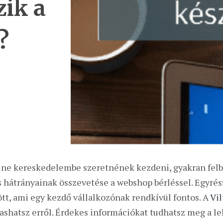
ik a
?
line kereskedelembe szeretnének kezdeni, gyakran fe
s hátrányainak összevetése a webshop bérléssel. Egyré
tt, ami egy kezdő vállalkozónak rendkívül fontos. A
Vil
ashatsz erről. Érdekes információkat tudhatsz meg a l