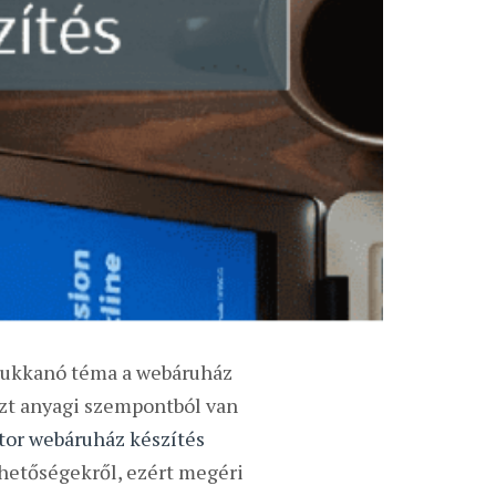
lbukkanó téma a webáruház
szt anyagi szempontból van
tor webáruház készítés
ehetőségekről, ezért megéri