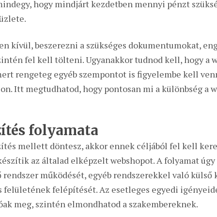
indegy, hogy mindjárt kezdetben mennyi pénzt szükség
üzlete.
en kívül, beszerezni a szükséges dokumentumokat, en
szintén fel kell tölteni. Ugyanakkor tudnod kell, hogy
 mert rengeteg egyéb szempontot is figyelembe kell ve
lon. Itt megtudhatod, hogy pontosan mi a különbség a w
ítés folyamata
és mellett döntesz, akkor ennek céljából fel kell ker
észítik az általad elképzelt webshopot. A folyamat úgy
ő rendszer működését, egyéb rendszerekkel való külső k
 felületének felépítését. Az esetleges egyedi igényei
óak meg, szintén elmondhatod a szakembereknek.