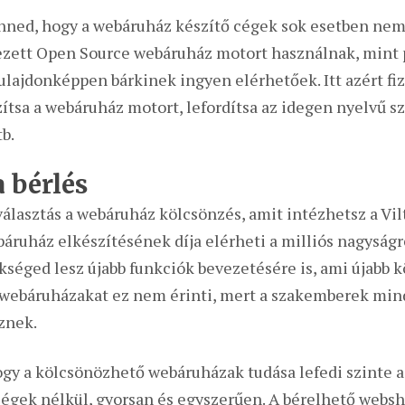
enned, hogy a webáruház készítő cégek sok esetben nem a
ezett Open Source webáruház motort használnak, mint
lajdonképpen bárkinek ingyen elérhetőek. Itt azért fiz
zítsa a webáruház motort, lefordítsa az idegen nyelvű s
b.
 bérlés
álasztás a webáruház kölcsönzés, amit intézhetsz a Vilt
áruház elkészítésének díja elérheti a milliós nagyságr
kséged lesz újabb funkciók bevezetésére is, ami újabb 
 webáruházakat ez nem érinti, mert a szakemberek min
znek.
gy a kölcsönözhető webáruházak tudása lefedi szinte a t
ségek nélkül, gyorsan és egyszerűen. A bérelhető webs