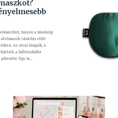
maszkot?
kényelmesebb
lvómaszkot, hiszen a minőségi
 alvómaszk vásárlás előtt
tésben. Az utcai lámpák, a
kijelzői, a hálószobába
pihenést. Egy m...