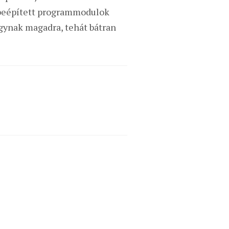
e beépített programmodulok
gynak magadra, tehát bátran