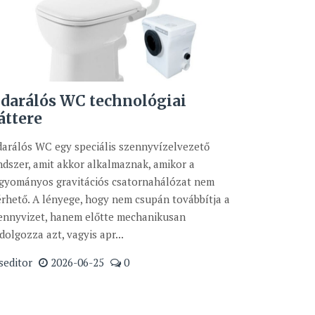
 darálós WC technológiai
áttere
darálós WC egy speciális szennyvízelvezető
ndszer, amit akkor alkalmaznak, amikor a
gyományos gravitációs csatornahálózat nem
érhető. A lényege, hogy nem csupán továbbítja a
ennyvizet, hanem előtte mechanikusan
ldolgozza azt, vagyis apr...
seditor
2026-06-25
0