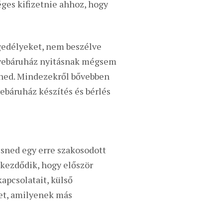
es kifizetnie ahhoz, hogy
gedélyeket, nem beszélve
 a webáruház nyitásnak mégsem
nned. Mindezekről bővebben
ebáruház készítés és bérlés
esned egy erre szakosodott
 kezdődik, hogy először
apcsolatait, külső
det, amilyenek más