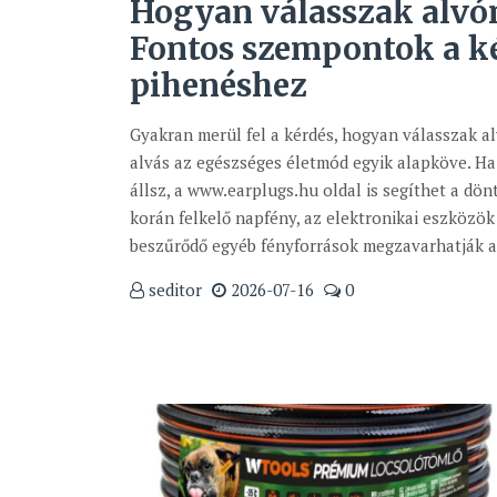
Hogyan válasszak alvó
Fontos szempontok a 
pihenéshez
Gyakran merül fel a kérdés, hogyan válasszak a
alvás az egészséges életmód egyik alapköve. Ha
állsz, a www.earplugs.hu oldal is segíthet a dön
korán felkelő napfény, az elektronikai eszközök 
beszűrődő egyéb fényforrások megzavarhatják a 
seditor
2026-07-16
0