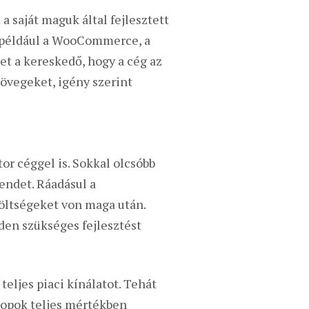
 saját maguk által fejlesztett
 például a WooCommerce, a
et a kereskedő, hogy a cég az
zövegeket, igény szerint
or céggel is. Sokkal olcsóbb
endet. Ráadásul a
költségeket von maga után.
den szükséges fejlesztést
eljes piaci kínálatot. Tehát
hopok teljes mértékben