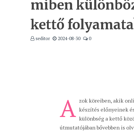
miben különböz
kettő folyamata
seditor
2024-08-30
0
A
zok köreiben, akik on
készítés előnyeinek é
különbség a kettő közö
útmutatójában bővebben is olv