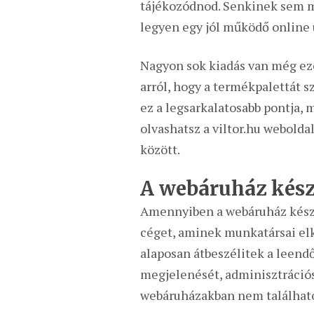
tájékozódnod. Senkinek sem m
legyen egy jól működő online 
Nagyon sok kiadás van még ez
arról, hogy a termékpalettát 
ez a legsarkalatosabb pontja,
olvashatsz a viltor.hu webolda
között.
A webáruház kész
Amennyiben a webáruház készít
céget, aminek munkatársai elk
alaposan átbeszélitek a leend
megjelenését, adminisztrációs
webáruházakban nem találhat