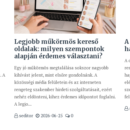
Legjobb műkörmös kereső
A
oldalak: milyen szempontok
h
alapján érdemes választani?
A 
Egy jó műkörmös megtalálása sokszor nagyobb
re
. A
kihívást jelent, mint elsőre gondolnánk. A
ha
közösségi média felületein és az interneten
el
rengeteg szakember hirdeti szolgáltatásait, ezért
sz
nehéz eldönteni, kihez érdemes időpontot foglalni.
fe
A legjo...
seditor
2026-06-25
0