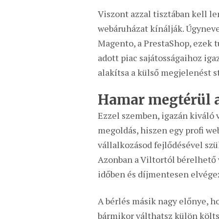
Viszont azzal tisztában kell l
webáruházat kínálják. Úgynev
Magento, a PrestaShop, ezek tu
adott piac sajátosságaihoz iga
alakítsa a külső megjelenést st
Hamar megtérül a
Ezzel szemben, igazán kiváló v
megoldás, hiszen egy profi web
vállalkozásod fejlődésével szü
Azonban a Viltortól bérelhető
időben és díjmentesen elvége
A bérlés másik nagy előnye, ho
bármikor válthatsz külön költ