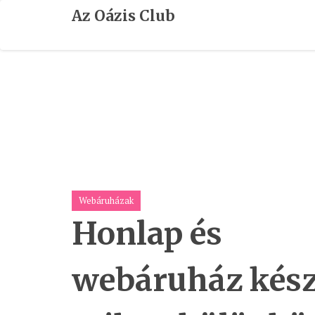
Skip
Az Oázis Club
To
Content
Webáruházak
Honlap és
webáruház kész