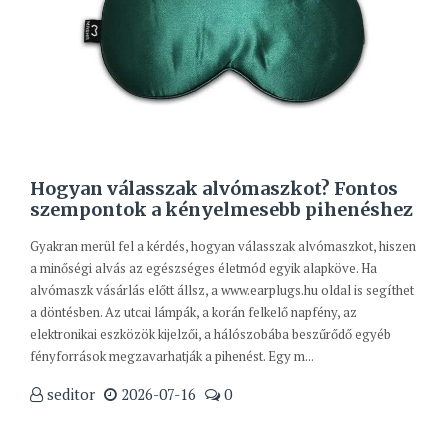
Hogyan válasszak alvómaszkot? Fontos
szempontok a kényelmesebb pihenéshez
Gyakran merül fel a kérdés, hogyan válasszak alvómaszkot, hiszen
a minőségi alvás az egészséges életmód egyik alapköve. Ha
alvómaszk vásárlás előtt állsz, a www.earplugs.hu oldal is segíthet
a döntésben. Az utcai lámpák, a korán felkelő napfény, az
elektronikai eszközök kijelzői, a hálószobába beszűrődő egyéb
fényforrások megzavarhatják a pihenést. Egy m...
seditor
2026-07-16
0