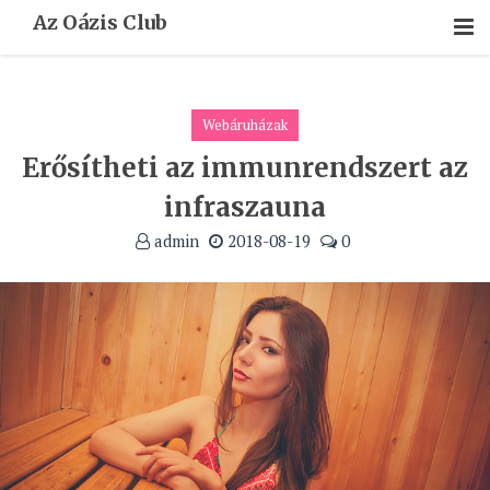
Skip
Az Oázis Club
To
Content
Webáruházak
Erősítheti az immunrendszert az
infraszauna
admin
2018-08-19
0