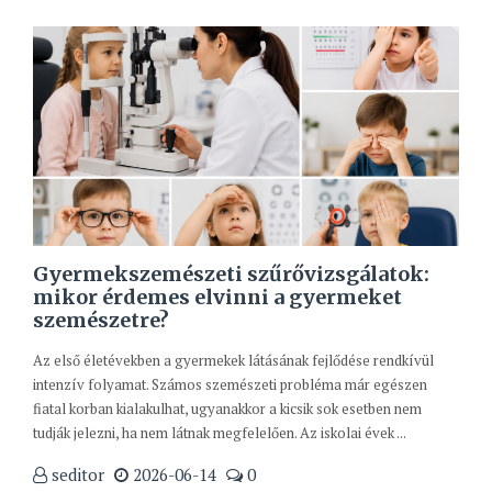
Gyermekszemészeti szűrővizsgálatok:
mikor érdemes elvinni a gyermeket
szemészetre?
Az első életévekben a gyermekek látásának fejlődése rendkívül
intenzív folyamat. Számos szemészeti probléma már egészen
fiatal korban kialakulhat, ugyanakkor a kicsik sok esetben nem
tudják jelezni, ha nem látnak megfelelően. Az iskolai évek ...
seditor
2026-06-14
0