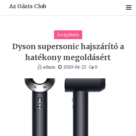
Skip
Az Oázis Club
To
Content
Szolgáltatás
Dyson supersonic hajszárító a
hatékony megoldásért
admin
2020-04-23
0