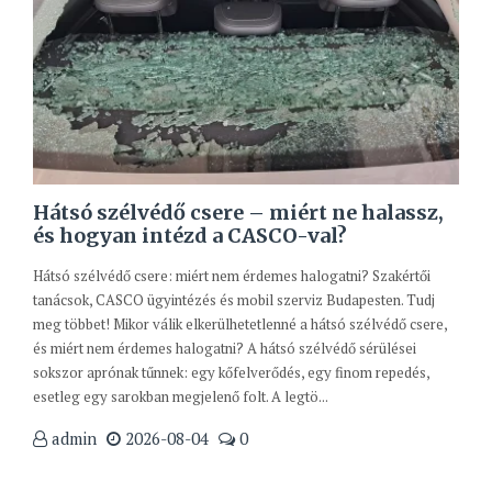
Hátsó szélvédő csere – miért ne halassz,
és hogyan intézd a CASCO-val?
Hátsó szélvédő csere: miért nem érdemes halogatni? Szakértői
tanácsok, CASCO ügyintézés és mobil szerviz Budapesten. Tudj
meg többet! Mikor válik elkerülhetetlenné a hátsó szélvédő csere,
és miért nem érdemes halogatni? A hátsó szélvédő sérülései
sokszor aprónak tűnnek: egy kőfelverődés, egy finom repedés,
esetleg egy sarokban megjelenő folt. A legtö...
admin
2026-08-04
0