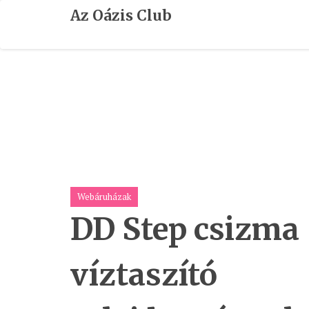
Skip
Az Oázis Club
To
Content
Webáruházak
DD Step csizma
víztaszító