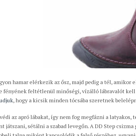
gyon hamar elérkezik az ősz, majd pedig a tél, amikor e
e fényének feltétlenül minőségi, vízálló lábravalót kel
udjuk
, hogy a kicsik minden tócsába szeretnek belelépn
édi az apró lábakat, így nem fog megfázni a latyakos, t
t játszani, sétálni a szabad levegőn.
A DD Step csizma 
 lábbeli talpa miként kapcsolódik a felső részéhez, ugya