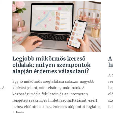
Legjobb műkörmös kereső
A
oldalak: milyen szempontok
h
alapján érdemes választani?
A 
Egy jó műkörmös megtalálása sokszor nagyobb
re
. A
kihívást jelent, mint elsőre gondolnánk. A
ha
közösségi média felületein és az interneten
el
rengeteg szakember hirdeti szolgáltatásait, ezért
sz
nehéz eldönteni, kihez érdemes időpontot foglalni.
fe
A legjo...