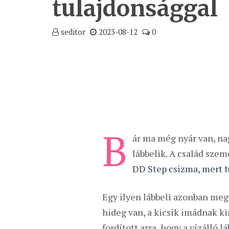
tulajdonsággal
seditor
2023-08-12
0
B
ár ma még nyár van, na
lábbelik. A család szem
DD Step csizma, mert t
Egy ilyen lábbeli azonban megv
hideg van, a kicsik imádnak kin
fordított arra, hogy a vízálló