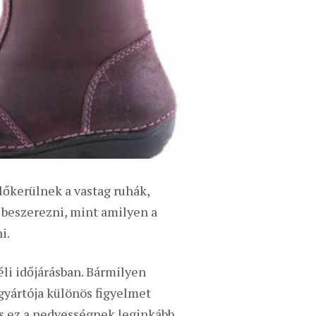
lőkerülnek a vastag ruhák,
l beszerezni, mint amilyen a
i.
éli időjárásban. Bármilyen
gyártója különös figyelmet
nis ez a nedvességnek leginkább