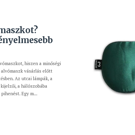
maszkot?
kényelmesebb
lvómaszkot, hiszen a minőségi
 alvómaszk vásárlás előtt
tésben. Az utcai lámpák, a
kijelzői, a hálószobába
pihenést. Egy m...