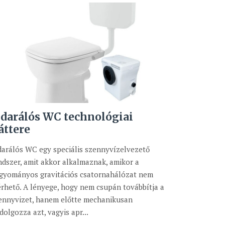
 darálós WC technológiai
áttere
darálós WC egy speciális szennyvízelvezető
ndszer, amit akkor alkalmaznak, amikor a
gyományos gravitációs csatornahálózat nem
érhető. A lényege, hogy nem csupán továbbítja a
ennyvizet, hanem előtte mechanikusan
ldolgozza azt, vagyis apr...