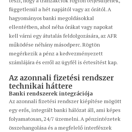
teszi, hogy a tranzakciók rögtön teljesüljenek,
függetlenül a hét napjától vagy az órától. A
hagyományos banki megoldásokkal
ellentétben, ahol néha órákat vagy napokat
kell várni egy átutalás feldolgozására, az AFR
működése néhány másodperc. Rögtön
megérkezik a pénz a kedvezményezett
számlájára és erről az ügyfél is értesítést kap.
Az azonnali fizetési rendszer
technikai háttere
Banki rendszerek integrációja
Az azonnali fizetési rendszer kiépítése mögött
egy erős, integrált banki hálózat áll, ami képes
folyamatosan, 24/7 üzemelni. A pénzintézetek
összehangolása és a megfelelő interfészek