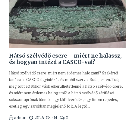
Hátsó szélvédő csere – miért ne halassz,
és hogyan intézd a CASCO-val?
Hátsó szélvédő csere: miért nem érdemes halogatni? Szakértői
tanácsok, CASCO ügyintézés és mobil szerviz Budapesten. Tudj
meg többet! Mikor válik elkerülhetetlenné a hátsó szélvédő csere,
és miért nem érdemes halogatni? A hátsó szélvédő sérülései
sokszor aprónak tűnnek: egy kőfelverődés, egy finom repedés,
esetleg egy sarokban megjelenő folt. A legtö...
admin
2026-08-04
0