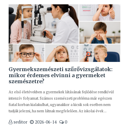
Gyermekszemészeti szűrővizsgálatok:
mikor érdemes elvinni a gyermeket
szemészetre?
Az első életévekben a gyermekek látásának fejlődése rendkívül
intenzív folyamat. Számos szemészeti probléma már egészen
fiatal korban kialakulhat, ugyanakkor a kicsik sok esetben nem
tudják jelezni, ha nem látnak megfelelően. Az iskolai évek ...
seditor
2026-06-14
0