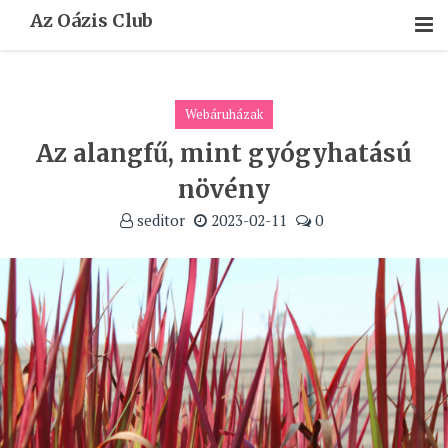
Skip
Az Oázis Club
To
Content
Webáruházak
Az alangfű, mint gyógyhatású
növény
seditor
2023-02-11
0