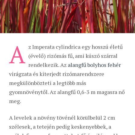
A
z Imperata cylindrica egy hosszú életű
(évelő) rizómás fű, ami kúszó szárral
rendelkezik. Az
alangfű bolyhos fehér
virágzata és kiterjedt rizómarendszere
megkülönbözteti a legtöbb más
gyomnövénytől. Az alangfű 0,6-3 m magasra nő
meg.
A levelek a növény tövénél körülbelül 2 cm
szélesek, a tetején pedig keskenyebbek, a