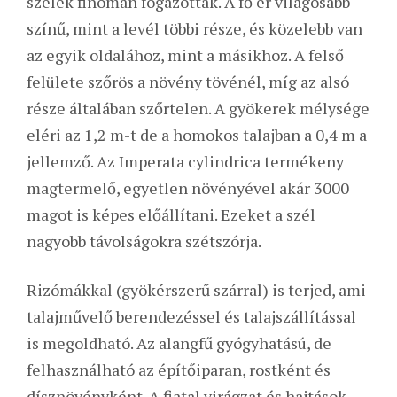
szélek finoman fogazottak. A fő ér világosabb
színű, mint a levél többi része, és közelebb van
az egyik oldalához, mint a másikhoz. A felső
felülete szőrös a növény tövénél, míg az alsó
része általában szőrtelen.
A gyökerek mélysége
eléri az 1,2 m-t de a homokos talajban a 0,4 m a
jellemző. Az Imperata cylindrica termékeny
magtermelő, egyetlen növényével akár 3000
magot is képes előállítani. Ezeket a szél
nagyobb távolságokra szétszórja.
Rizómákkal (gyökérszerű szárral) is terjed, ami
talajművelő berendezéssel és talajszállítással
is megoldható. Az alangfű gyógyhatású, de
felhasználható az építőiparan, rostként és
dísznövényként. A fiatal virágzat és hajtások