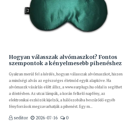
Hogyan válasszak alvómaszkot? Fontos
szempontok a kényelmesebb pihenéshez
Gyakran merül fel a kérdés, hogyan válasszak alvómaszkot, hiszen
a minőségi alvás az egészséges életmód egyik alapköve. Ha
alvómaszk vásárlás előtt állsz, a www.earplugs.hu oldal is segíthet
a döntésben. Az utcai lámpák, a korán felkelő napfény, az
elektronikai eszközök kijelzői, a hálószobába beszűrődő egyéb
fényforrások megzavarhatják a pihenést. Egy m...
seditor
2026-07-16
0