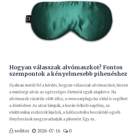
Hogyan válasszak alvómaszkot? Fontos
szempontok a kényelmesebb pihenéshez
Gyakran merül fel a kérdés, hogyan válasszak alvómaszkot, hiszen
a minőségi alvás az egészséges életmód egyik alapköve. Ha
alvómaszk vásárlás előtt állsz, a www.earplugs.hu oldal is segíthet
a döntésben. Az utcai lámpák, a korán felkelő napfény, az
elektronikai eszközök kijelzői, a hálószobába beszűrődő egyéb
fényforrások megzavarhatják a pihenést. Egy m...
seditor
2026-07-16
0