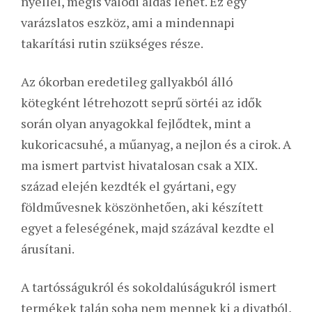
nyéllel, mégis valódi áldás lehet. Ez egy
varázslatos eszköz, ami a mindennapi
takarítási rutin szükséges része.
Az ókorban eredetileg gallyakból álló
kötegként létrehozott seprű sörtéi az idők
során olyan anyagokkal fejlődtek, mint a
kukoricacsuhé, a műanyag, a nejlon és a cirok. A
ma ismert partvist hivatalosan csak a XIX.
század elején kezdték el gyártani, egy
földművesnek köszönhetően, aki készített
egyet a feleségének, majd százával kezdte el
árusítani.
A tartósságukról és sokoldalúságukról ismert
termékek talán soha nem mennek ki a divatból,