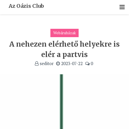
Skip
Az Oázis Club
To
Content
Webáruházak
A nehezen elérhető helyekre is
elér a partvis
seditor
2023-07-22
0