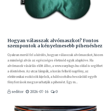
Hogyan válasszak alvómaszkot? Fontos
szempontok a kényelmesebb pihenéshez
Gyakran merül fel a kérdés, hogyan válasszak alvómaszkot, hiszen
a minőségi alvás az egészséges életmód egyik alapköve. Ha
alvómaszk vásárlás előtt állsz, a www.earplugs.hu oldal is segíthet
a döntésben. Az utcai lámpák, a korán felkelő napfény, az
elektronikai eszközök kijelzői, a hálószobába beszűrődő egyéb
fényforrások megzavarhatják a pihenést. Egy m...
seditor
2026-07-16
0