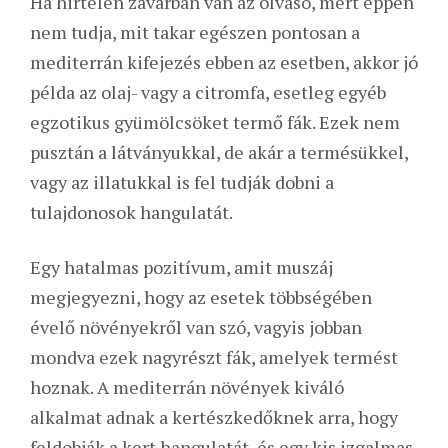
Ha hirtelen zavarban van az olvasó, mert éppen
nem tudja, mit takar egészen pontosan a
mediterrán kifejezés ebben az esetben, akkor jó
példa az olaj- vagy a citromfa, esetleg egyéb
egzotikus gyümölcsöket termő fák. Ezek nem
pusztán a látványukkal, de akár a termésükkel,
vagy az illatukkal is fel tudják dobni a
tulajdonosok hangulatát.
Egy hatalmas pozitívum, amit muszáj
megjegyezni, hogy az esetek többségében
évelő növényekről van szó, vagyis jobban
mondva ezek nagyrészt fák, amelyek termést
hoznak. A mediterrán növények kiváló
alkalmat adnak a kertészkedőknek arra, hogy
feldobják a kert hangulatát, és egy kis izgalmas