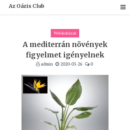
Skip
Az Oázis Club
To
Content
Webáruházak
A mediterrán növények
figyelmet igényelnek
admin
2020-03-26
0